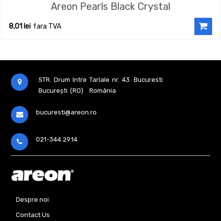
Areon Pearls Black Crystal
8,01
lei
fara TVA
STR. Drum Intre Tarlale nr. 43
Bucuresti
București (RO)
România
bucuresti@areon.ro
021-344.29.14
Despre noi
Contact Us