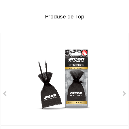
Produse de Top
Anterior
În