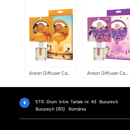
Areon Diffuser Cards 3D ART pentru Home Perfume - Sahara
Areon Diffuser Cards 3D ART pentru Home Perfume - Lavender field
STR. Drum Intre Tarlale nr. 43
Bucuresti
București (RO)
România