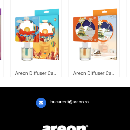
Areon Diffuser Cards 3D ART pentru Home Perfume - Balloons
Areon Diffuser Cards 3D ART pentru Home Perfume - Snow
bucuresti@areon.ro