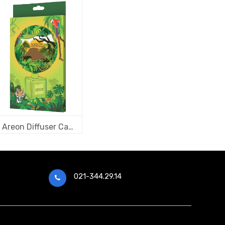
Areon Diffuser Cards 3D ART pentru Home Perfume - Jungle
021-344.29.14