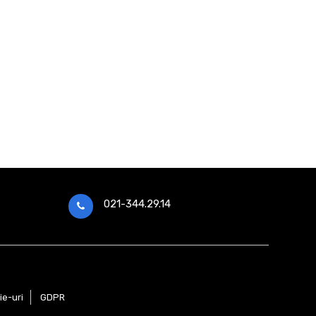
021-344.29.14
ie-uri
GDPR