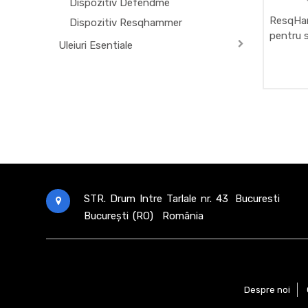
Dispozitiv Defendme
ResqHa
Dispozitiv Resqhammer
pentru 
Uleiuri Esentiale
de urge
STR. Drum Intre Tarlale nr. 43
Bucuresti
București (RO)
România
Despre noi