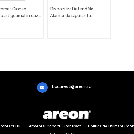
mmer Ciocan
Dispozitiv DefendMe
spart geamul in caz
Alarma de siguranta
nta
pesonala
bucuresti@areon.ro
Contact Us
Termeni si Conditii - Contract
Politica de Utilizare Cook