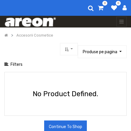
0
0
Afișați categoriile
Toate
produsele
Auto
Accesorii Cosmetice
Air
Fresheners
Parfum
Produse pe pagina
De
Rufe
Filters
Home
Air
Fresheners
Special
Products
No Product Defined.
Areon
Accesorii
Protectie
Uleiuri
Esentiale
Continue To Shop