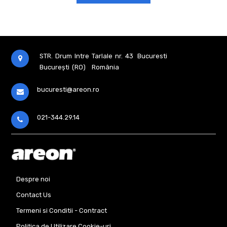
Spray
30
Ml
Black
Force
Aromatizator
Xperience
STR. Drum Intre Tarlale nr. 43
Bucuresti
București (RO)
România
Aromatizator
Mon
Areon
bucuresti@areon.ro
Aromatizator
Mon
Areon
021-344.29.14
Special
Selection
Aromatizator
Sport
Lux
Aromatizator
Vip
Despre noi
Exclusive
Contact Us
Aromatizator
Liquid
Termeni si Conditii - Contract
5
Ml
Politica de Utilizare Cookie-uri