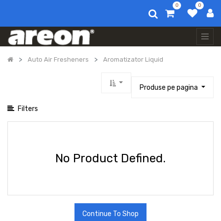
0
0
Afișați categoriile
Toate
produsele
Auto
Auto Air Fresheners
Aromatizator Liquid
Air
Fresheners
Aromatizator
Produse pe pagina
Dry
Wild
Filters
Aromatizator
Liquid
5
Ml
Vip
No Product Defined.
Aromatizator
Mon
Areon
Liquid
5
Ml
Aromatizator
Continue To Shop
Perfume