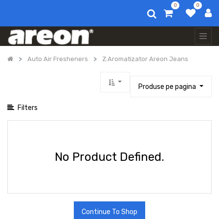
0
0
Afișați categoriile
Toate
produsele
Auto
Auto Air Fresheners
Z.Aromatizator Areon Jeans
Air
Fresheners
Aromatizator
Produse pe pagina
Dry
Wild
Filters
Aromatizator
Liquid
5
Ml
Vip
No Product Defined.
Aromatizator
Mon
Areon
Liquid
5
Ml
Aromatizator
Continue To Shop
Perfume