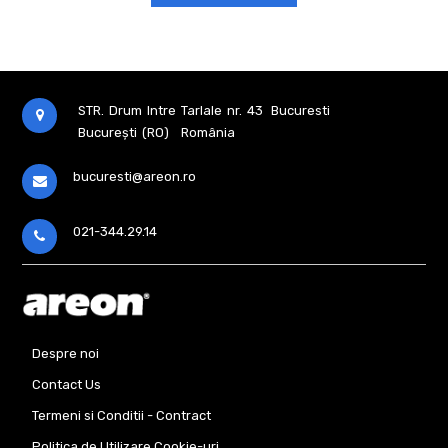
Spray
30
Ml
Black
Force
Aromatizator
Xperience
STR. Drum Intre Tarlale nr. 43
Bucuresti
București (RO)
România
Aromatizator
Mon
Areon
bucuresti@areon.ro
Aromatizator
Mon
Areon
021-344.29.14
Special
Selection
Aromatizator
Sport
Lux
Aromatizator
Vip
Despre noi
Exclusive
Contact Us
Aromatizator
Liquid
Termeni si Conditii - Contract
5
Ml
Politica de Utilizare Cookie-uri