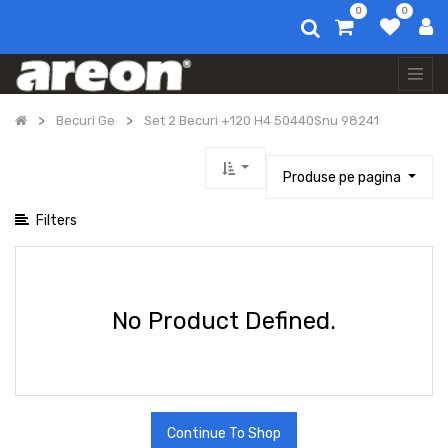
0
0
Afișați categoriile
Toate
produsele
Auto
Becuri Ge
Set 2 Becuri +120 H4 50440Snu 98241
Air
Fresheners
Parfum
Produse pe pagina
De
Rufe
Filters
Home
Air
Fresheners
Special
Products
No Product Defined.
Areon
Accesorii
Protectie
Uleiuri
Esentiale
Continue To Shop