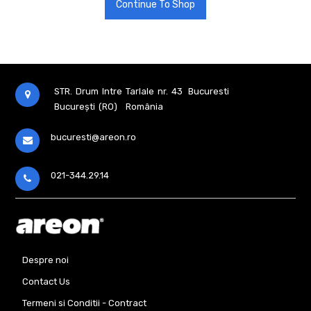
Continue To Shop
STR. Drum Intre Tarlale nr. 43
Bucuresti
București (RO)
România
bucuresti@areon.ro
021-344.29.14
Despre noi
Contact Us
Termeni si Conditii - Contract