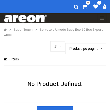
0
0
Afișați categoriile
Toate
produsele
Auto
Super Touch
Servetele Umede Baby Eco 60 Buc Expert
Air
Wipes
Fresheners
Parfum
De
Produse pe pagina
Rufe
Home
Filters
Air
Fresheners
Special
Products
Areon
No Product Defined.
Accesorii
Protectie
Uleiuri
Esentiale